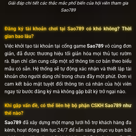
Giải đáp chi tiết các thắc mắc phổ biến của hội viên tham gia
Sao789
Đăng ký tài khoản chơi tại Sao789 có khó không? Thời
gian bao lâu?
Việc khởi tạo tài khoản tại cổng game
Sao789
vô cùng đơn
giản, đã được thương hiệu tối giản hóa mọi thủ tục rườm
rà. Bạn chỉ cần cung cấp một số thông tin cơ bản theo biểu
mẫu có sẵn. Hệ thống sẽ tự động xác nhận và thiết lập tài
khoản cho người dùng chỉ trong chưa đầy một phút. Đơn vị
cam kết bảo mật tuyệt đối thông tin cá nhân của hội viên
ngay từ bước đăng ký mà không gặp bất kỳ trở ngại nào.
Khi gặp vấn đề, có thể liên hệ bộ phận CSKH Sao789 như
thế nào?
Sao789
đã xây dựng một mạng lưới hỗ trợ khách hàng đa
kênh, hoạt động liên tục 24/7 để sẵn sàng phục vụ bạn bất