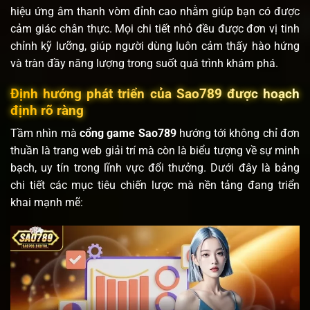
hiệu ứng âm thanh vòm đỉnh cao nhằm giúp bạn có được
cảm giác chân thực. Mọi chi tiết nhỏ đều được đơn vị tinh
chỉnh kỹ lưỡng, giúp người dùng luôn cảm thấy hào hứng
và tràn đầy năng lượng trong suốt quá trình khám phá.
Định hướng phát triển của Sao789 được hoạch
định rõ ràng
Tầm nhìn mà
cổng game Sao789
hướng tới không chỉ đơn
thuần là trang web giải trí mà còn là biểu tượng về sự minh
bạch, uy tín trong lĩnh vực đổi thưởng. Dưới đây là bảng
chi tiết các mục tiêu chiến lược mà nền tảng đang triển
khai mạnh mẽ: