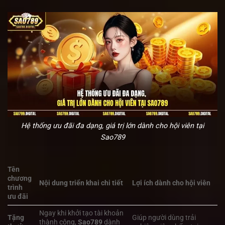
Hệ thống ưu đãi đa dạng, giá trị lớn dành cho hội viên tại
Sao789
Tên
chương
Nội dung triển khai chi tiết
Lợi ích dành cho hội viên
trình
ưu đãi
Ngay khi khởi tạo tài khoản
Tặng
Giúp người dùng trải
thành công,
Sao789
dành