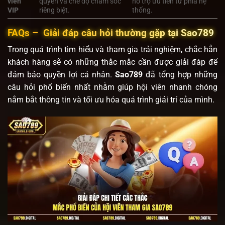
viên
quyền và chế độ chăm sóc
hỗ trợ ưu tiên từ phía hệ
VIP
riêng biệt.
thống.
FAQs – Giải đáp câu hỏi thường gặp tại Sao789
Trong quá trình tìm hiểu và tham gia trải nghiệm, chắc hẳn
khách hàng sẽ có những thắc mắc cần được giải đáp để
đảm bảo quyền lợi cá nhân.
Sao789
đã tổng hợp những
câu hỏi phổ biến nhất nhằm giúp hội viên nhanh chóng
nắm bắt thông tin và tối ưu hóa quá trình giải trí của mình.