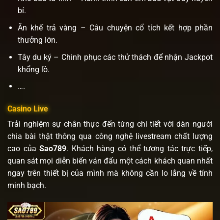
bí.
Ăn khế trả vàng – Câu chuyện cổ tích kết hợp phần
thưởng lớn.
Tây du ký – Chinh phục các thử thách để nhận Jackpot
khổng lồ.
….
Casino Live
Trải nghiệm sự chân thực đến từng chi tiết với dàn người
chia bài thật thông qua công nghệ livestream chất lượng
cao của
Sao789
. Khách hàng có thể tương tác trực tiếp,
quan sát mọi diễn biến ván đấu một cách khách quan nhất
ngay trên thiết bị của mình mà không cần lo lắng về tính
minh bạch.